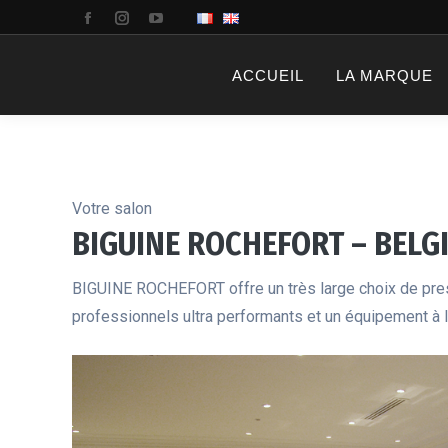
La
La
La
page
page
page
ACCUEIL
LA MARQUE
Facebook
Instagram
YouTube
s'ouvre
s'ouvre
s'ouvre
dans
dans
dans
une
une
une
Votre salon
nouvelle
nouvelle
nouvelle
BIGUINE ROCHEFORT – BELG
fenêtre
fenêtre
fenêtre
BIGUINE ROCHEFORT offre un très large choix de pres
professionnels ultra performants et un équipement à l