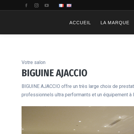
La
La
La
page
page
page
ACCUEIL
LA MARQUE
Facebook
Instagram
YouTube
s'ouvre
s'ouvre
s'ouvre
dans
dans
dans
une
une
une
Votre salon
nouvelle
nouvelle
nouvelle
BIGUINE AJACCIO
fenêtre
fenêtre
fenêtre
BIGUINE AJACCIO offre un très large choix de presta
professionnels ultra performants et un équipement à l