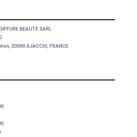
OIFFURE BEAUTE SARL
0
léon, 20000 AJACCIO, FRANCE
00
00
0